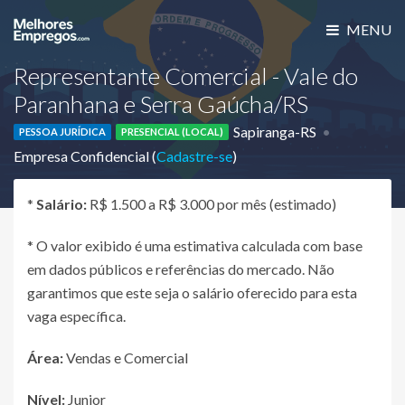
MENU
Representante Comercial - Vale do
Paranhana e Serra Gaúcha/RS
Sapiranga-RS
PESSOA JURÍDICA
PRESENCIAL (LOCAL)
Empresa Confidencial (
Cadastre-se
)
*
Salário:
R$ 1.500 a R$ 3.000 por mês (estimado)
* O valor exibido é uma estimativa calculada com base
em dados públicos e referências do mercado. Não
garantimos que este seja o salário oferecido para esta
vaga específica.
Área:
Vendas e Comercial
Nível:
Junior