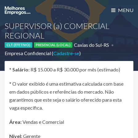
MENU
SUPERVISOR (a) COMERCIAL
REGIONAL
Caxias do Sul-RS
CLT (EFETIVO)
PRESENCIAL (LOCAL)
Empresa Confidencial (
Cadastre-se
)
*
Salário:
R$ 15.000 a R$ 30.000 por mês (estimado)
* O valor exibido é uma estimativa calculada com base
em dados públicos e referências do mercado. Não
garantimos que este seja o salário oferecido para esta
vaga específica.
Área:
Vendas e Comercial
Nível:
Gerente