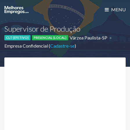
MENU
Supervisor de Produção
Várzea Paulista-SP
CLT (EFETIVO)
PRESENCIAL (LOCAL)
Empresa Confidencial (
Cadastre-se
)