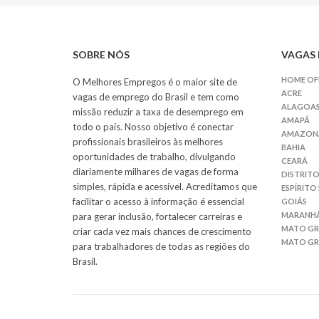
SOBRE NÓS
VAGAS 
HOME OF
O Melhores Empregos é o maior site de
ACRE
vagas de emprego do Brasil e tem como
ALAGOA
missão reduzir a taxa de desemprego em
AMAPÁ
todo o país. Nosso objetivo é conectar
AMAZON
profissionais brasileiros às melhores
BAHIA
oportunidades de trabalho, divulgando
CEARÁ
diariamente milhares de vagas de forma
DISTRITO
simples, rápida e acessível. Acreditamos que
ESPÍRITO
facilitar o acesso à informação é essencial
GOIÁS
MARANH
para gerar inclusão, fortalecer carreiras e
MATO G
criar cada vez mais chances de crescimento
MATO GR
para trabalhadores de todas as regiões do
Brasil.