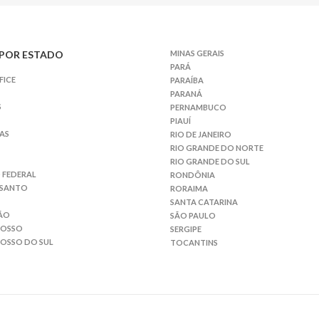
POR ESTADO
MINAS GERAIS
PARÁ
FICE
PARAÍBA
PARANÁ
S
PERNAMBUCO
PIAUÍ
AS
RIO DE JANEIRO
RIO GRANDE DO NORTE
RIO GRANDE DO SUL
 FEDERAL
RONDÔNIA
 SANTO
RORAIMA
SANTA CATARINA
ÃO
SÃO PAULO
ROSSO
SERGIPE
OSSO DO SUL
TOCANTINS