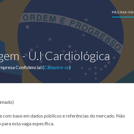
PÁGINA INI
em - U.I Cardiológica
mpresa Confidencial (
Cadastre-se
)
timado)
ada com base em dados públicos e referências do mercado. Não
 para esta vaga específica.