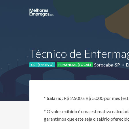
Técnico de Enfermag
Sorocaba-SP
E
CLT (EFETIVO)
PRESENCIAL (LOCAL)
*
Salário:
R$ 2.500 a R$ 5.000 por mês (es
* O valor exibido é uma estimativa calcul
garantimos que este seja o salário oferecido