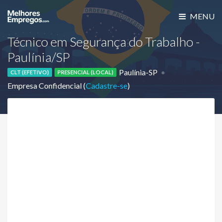
MENU
Técnico em Segurança do Trabalho -
Paulínia/SP
Paulínia-SP
CLT (EFETIVO)
PRESENCIAL (LOCAL)
Empresa Confidencial (
Cadastre-se
)