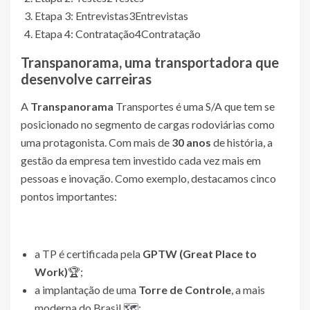
Etapa 3: Entrevistas
3
Entrevistas
Etapa 4: Contratação
4
Contratação
Transpanorama, uma transportadora que
desenvolve carreiras
A
Transpanorama
Transportes é uma S/A que tem se
posicionado no segmento de cargas rodoviárias como
uma protagonista. Com mais de
30 anos
de história, a
gestão da empresa tem investido cada vez mais em
pessoas e inovação. Como exemplo, destacamos cinco
pontos importantes:
a TP é certificada pela
GPTW (Great Place to
Work)
🏆;
a implantação de uma
Torre de Controle
, a mais
moderna do Brasil
🗺️
;