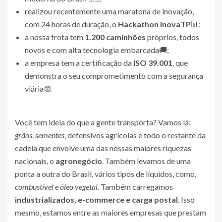
realizou recentemente uma maratona de inovação,
com 24 horas de duração, o
Hackathon InovaTP
📊;
a nossa frota tem
1.200 caminhões
próprios, todos
novos e com alta tecnologia embarcada🚚;
a empresa tem a certificação da
ISO 39.001
, que
demonstra o seu comprometimento com a segurança
viária 🌐.
Você tem ideia do que a gente transporta? Vamos lá:
grãos, sementes
, defensivos agrícolas e todo o restante da
cadeia que envolve uma das nossas maiores riquezas
nacionais, o
agronegócio
. Também levamos de uma
ponta a outra do Brasil, vários tipos de líquidos, como,
combustível e óleo vegetal
. Também carregamos
industrializados, e-commerce e carga postal
. Isso
mesmo, estamos entre as maiores empresas que prestam