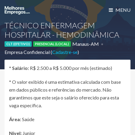
MENU
TÉCNICO ENFERMAGEM
HOSPITALAR - HEMODINÂMICA
Manaus-AM
CLT (EFETIVO)
PRESENCIAL (LOCAL)
Empresa Confidencial (
Cadastre-se
)
*
Salário:
R$ 2.500 a R$ 5.000 por mês (estimado)
* O valor exibido é uma estimativa calculada com base
em dados públicos e referências do mercado. Não
garantimos que este seja o salário oferecido para esta
vaga específica.
Área:
Saúde
Nível:
Junior