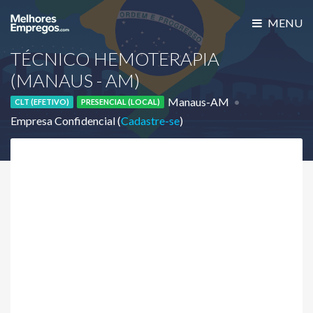
MENU
TÉCNICO HEMOTERAPIA
(MANAUS - AM)
Manaus-AM
CLT (EFETIVO)
PRESENCIAL (LOCAL)
Empresa Confidencial (
Cadastre-se
)