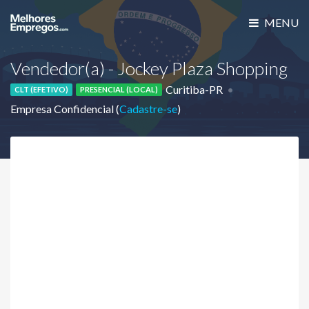
MENU
Vendedor(a) - Jockey Plaza Shopping
Curitiba-PR
CLT (EFETIVO)
PRESENCIAL (LOCAL)
Empresa Confidencial (
Cadastre-se
)