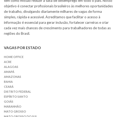
tem como missão reduzir a taxa de desemprego em todo o país. Nosso
objetivo é conectar profissionais brasileiros às melhores oportunidades
de trabalho, divulgando diariamente milhares de vagas de forma
simples, rápida e acessível. Acreditamos que facilitar o acesso à
informação é essencial para gerar inclusão, fortalecer carreiras e criar
cada vez mais chances de crescimento para trabalhadores de todas as
regiões do Brasil.
VAGAS POR ESTADO
HOME OFFICE
ACRE
ALAGOAS
AMAPÁ
AMAZONAS
BAHIA
CEARÁ
DISTRITO FEDERAL
ESPÍRITO SANTO
GOIÁS
MARANHÃO
MATO GROSSO
MATO GROSSO DO SUL