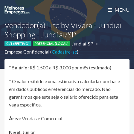
MENU
Vendedor(a) Life by Vivara - Jundiai
Shopping - Jundiaí/SP
Jundiaí-SP
CLT (EFETIVO)
PRESENCIAL (LOCAL)
Empresa Confidencial (
Cadastre-se
)
*
Salário:
R$ 1.500 a R$ 3.000 por mês (estimado)
* O valor exibido é uma estimativa calculada com base
em dados públicos e referências do mercado. Não
garantimos que este seja o salário oferecido para esta
vaga específica.
Área:
Vendas e Comercial
Nível:
Junior