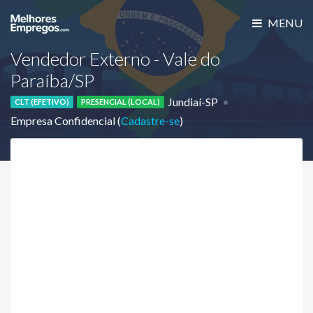
MENU
Vendedor Externo - Vale do
Paraíba/SP
Jundiaí-SP
CLT (EFETIVO)
PRESENCIAL (LOCAL)
Empresa Confidencial (
Cadastre-se
)