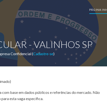
PÁGINA INI
ULAR - VALINHOS SP
presa Confidencial (
Cadastre-se
)
timado)
ada com base em dados públicos e referências do mercado. Não
 para esta vaga específica.