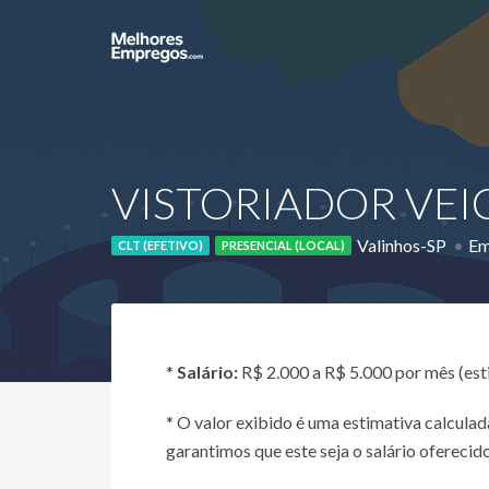
VISTORIADOR VEIC
Valinhos-SP
Em
CLT (EFETIVO)
PRESENCIAL (LOCAL)
*
Salário:
R$ 2.000 a R$ 5.000 por mês (es
* O valor exibido é uma estimativa calcul
garantimos que este seja o salário oferecido