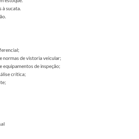
em estoque.
 à sucata.
ão.
ferencial;
 normas de vistoria veicular;
e equipamentos de inspeção;
lise crítica;
te;
sal