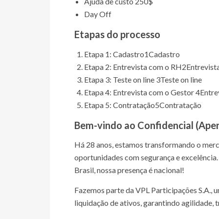
Ajuda de custo 250$
Day Off
Etapas do processo
Etapa 1: Cadastro
1
Cadastro
Etapa 2: Entrevista com o RH
2
Entrevist
Etapa 3: Teste on line
3
Teste on line
Etapa 4: Entrevista com o Gestor
4
Entre
Etapa 5: Contratação
5
Contratação
Bem-vindo ao
Confidencial (Ape
Há 28 anos, estamos transformando o merca
oportunidades com segurança e excelência. C
Brasil, nossa presença é nacional!
Fazemos parte da VPL Participações S.A., u
liquidação de ativos, garantindo agilidade,