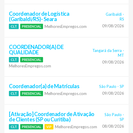
Coordenador de Logística
Garibaldi
-
(Garibaldi/RS)- Seara
RS
09/08/2026
MelhoresEmpregos.com
CLT
PRESENCIAL
COORDENADOR(A) DE
Tangará da Serra
-
QUALIDADE
MT
CLT
PRESENCIAL
09/08/2026
MelhoresEmpregos.com
Coordenador(a) de Matrículas
São Paulo
-
SP
09/08/2026
MelhoresEmpregos.com
CLT
PRESENCIAL
[Ativação] Coordenador de Ativação
São Paulo
-
de Clientes (SP ou Curitiba)
SP
08/08/2026
MelhoresEmpregos.com
CLT
PRESENCIAL
VIP