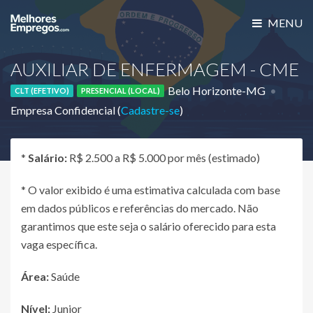
MENU
AUXILIAR DE ENFERMAGEM - CME
Belo Horizonte-MG
CLT (EFETIVO)
PRESENCIAL (LOCAL)
Empresa Confidencial (
Cadastre-se
)
*
Salário:
R$ 2.500 a R$ 5.000 por mês (estimado)
* O valor exibido é uma estimativa calculada com base
em dados públicos e referências do mercado. Não
garantimos que este seja o salário oferecido para esta
vaga específica.
Área:
Saúde
Nível:
Junior