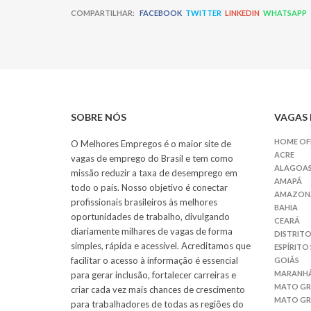
COMPARTILHAR:
FACEBOOK
TWITTER
LINKEDIN
WHATSAPP
SOBRE NÓS
VAGAS 
HOME OF
O Melhores Empregos é o maior site de
ACRE
vagas de emprego do Brasil e tem como
ALAGOA
missão reduzir a taxa de desemprego em
AMAPÁ
todo o país. Nosso objetivo é conectar
AMAZON
profissionais brasileiros às melhores
BAHIA
oportunidades de trabalho, divulgando
CEARÁ
diariamente milhares de vagas de forma
DISTRITO
simples, rápida e acessível. Acreditamos que
ESPÍRITO
facilitar o acesso à informação é essencial
GOIÁS
MARANH
para gerar inclusão, fortalecer carreiras e
MATO G
criar cada vez mais chances de crescimento
MATO GR
para trabalhadores de todas as regiões do