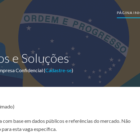
PÁGINA INI
os e Soluções
mpresa Confidencial (
Cadastre-se
)
timado)
ada com base em dados públicos e referências do mercado. Não
 para esta vaga específica.