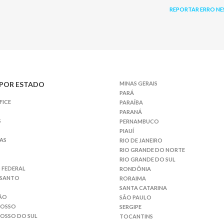
REPORTAR ERRO NE
POR ESTADO
MINAS GERAIS
PARÁ
FICE
PARAÍBA
PARANÁ
S
PERNAMBUCO
PIAUÍ
AS
RIO DE JANEIRO
RIO GRANDE DO NORTE
RIO GRANDE DO SUL
 FEDERAL
RONDÔNIA
 SANTO
RORAIMA
SANTA CATARINA
ÃO
SÃO PAULO
ROSSO
SERGIPE
OSSO DO SUL
TOCANTINS