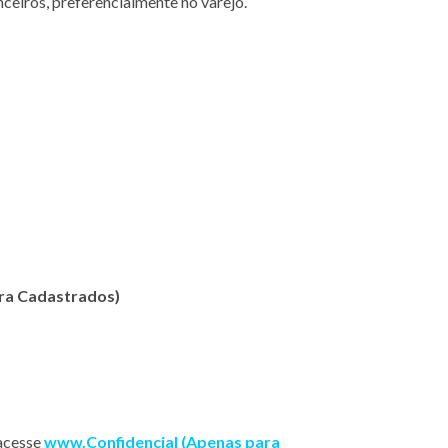
ceiros, preferencialmente no varejo.
ara Cadastrados)
 acesse
www.
Confidencial (Apenas para