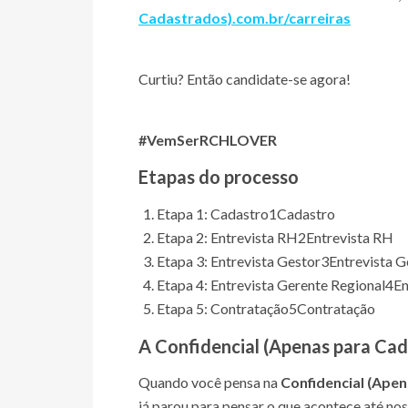
Cadastrados)
.com.br/carreiras
Curtiu? Então candidate-se agora!
#VemSerRCHLOVER
Etapas do processo
Etapa 1: Cadastro
1
Cadastro
Etapa 2: Entrevista RH
2
Entrevista RH
Etapa 3: Entrevista Gestor
3
Entrevista G
Etapa 4: Entrevista Gerente Regional
4
En
Etapa 5: Contratação
5
Contratação
A
Confidencial (Apenas para Ca
Quando você pensa na
Confidencial (Ape
já parou para pensar o que acontece até no