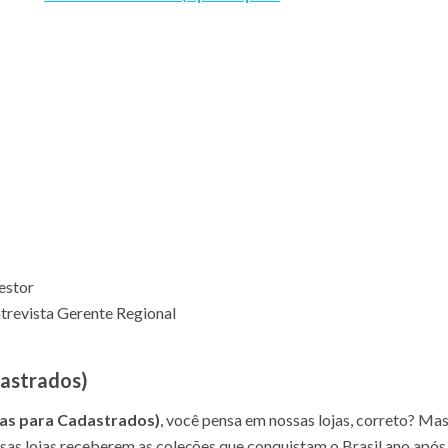
estor
trevista Gerente Regional
dastrados)
nas para Cadastrados)
, você pensa em nossas lojas, correto? Ma
ssas lojas receberem as coleções que conquistam o Brasil ano após