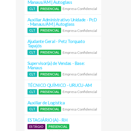
Manaus/AM | Autoglass
Empresa Confidencial
CLT
PRESENCIAL
Auxiliar Administrativo Unidade - PcD
- Manaus/AM | Autoglass
Empresa Confidencial
CLT
PRESENCIAL
Ajudante Geral - Petz Torquato
Tapajós
Empresa Confidencial
CLT
PRESENCIAL
Supervisor(a) de Vendas - Base:
Manaus
Empresa Confidencial
CLT
PRESENCIAL
TÉCNICO QUÍMICO - URUCU-AM
Empresa Confidencial
CLT
PRESENCIAL
Auxiliar de Logística
Empresa Confidencial
CLT
PRESENCIAL
ESTAGIÁRIO (A) - RH
ESTÁGIO
PRESENCIAL