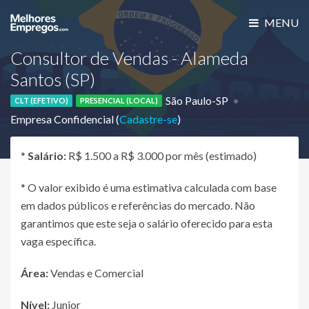
MENU
Consultor de Vendas - Alameda
Santos (SP)
São Paulo-SP
CLT (EFETIVO)
PRESENCIAL (LOCAL)
Empresa Confidencial (
Cadastre-se
)
*
Salário:
R$ 1.500 a R$ 3.000 por mês (estimado)
* O valor exibido é uma estimativa calculada com base
em dados públicos e referências do mercado. Não
garantimos que este seja o salário oferecido para esta
vaga específica.
Área:
Vendas e Comercial
Nível:
Junior