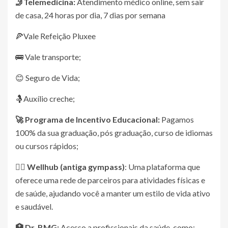
🤳Telemedicina:
Atendimento médico online, sem sair
de casa, 24 horas por dia, 7 dias por semana
🍕Vale Refeição Pluxee
🚌 Vale transporte;
😊 Seguro de Vida;
🤱Auxílio creche;
🚀 Programa de Incentivo Educacional:
Pagamos
100% da sua graduação, pós graduação, curso de idiomas
ou cursos rápidos;
🏋️‍♀️ Wellhub (antiga gympass)
: Uma plataforma que
oferece uma rede de parceiros para atividades físicas e
de saúde, ajudando você a manter um estilo de vida ativo
e saudável.
🏥 Dr
.
BMG:
Acesso a profissionais da saúde, como: