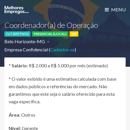
MENU
Coordenador(a) de Operação
CLT (EFETIVO)
PRESENCIAL (LOCAL)
VIP
Belo Horizonte-MG
Empresa Confidencial (
Cadastre-se
)
*
Salário:
R$ 2.000 a R$ 5.000 por mês (estimado)
* O valor exibido é uma estimativa calculada com base
em dados públicos e referências do mercado. Não
garantimos que este seja o salário oferecido para esta
vaga específica.
Área:
Outros
Nível:
Gerente