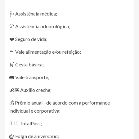
🩺 Assistência médica;
🦷 Assistência odontológica;
❤️ Seguro de vida;
🍴 Vale alimentação e/ou refeição;
🛒 Cesta básica;
🚌 Vale transporte;
👶🏽 Auxílio creche;
💰 Prêmio anual - de acordo com a performance
individual e corporativa;
🏋🏻‍♀️ TotalPass;
🎂 Folga de aniversário;