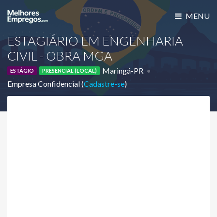
MENU
ESTAGIÁRIO EM ENGENHARIA
CIVIL - OBRA MGA
Maringá-PR
ESTÁGIO
PRESENCIAL (LOCAL)
Empresa Confidencial (
Cadastre-se
)