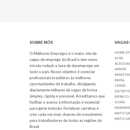
SOBRE NÓS
VAGAS 
HOME OF
O Melhores Empregos é o maior site de
ACRE
vagas de emprego do Brasil e tem como
ALAGOA
missão reduzir a taxa de desemprego em
AMAPÁ
todo o país. Nosso objetivo é conectar
AMAZON
profissionais brasileiros às melhores
BAHIA
oportunidades de trabalho, divulgando
CEARÁ
diariamente milhares de vagas de forma
DISTRITO
simples, rápida e acessível. Acreditamos que
ESPÍRITO
facilitar o acesso à informação é essencial
GOIÁS
MARANH
para gerar inclusão, fortalecer carreiras e
MATO G
criar cada vez mais chances de crescimento
MATO GR
para trabalhadores de todas as regiões do
Brasil.