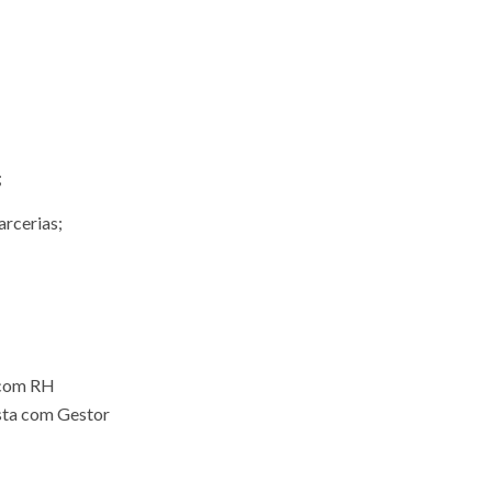
;
arcerias;
 com RH
sta com Gestor