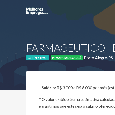
FARMACEUTICO | 
Porto Alegre-RS
CLT (EFETIVO)
PRESENCIAL (LOCAL)
*
Salário:
R$ 3.000 a R$ 6.000 por mês (es
* O valor exibido é uma estimativa calcul
garantimos que este seja o salário oferecido