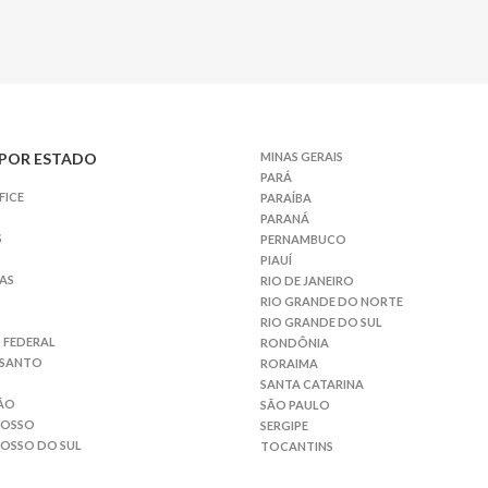
POR ESTADO
MINAS GERAIS
PARÁ
FICE
PARAÍBA
PARANÁ
S
PERNAMBUCO
PIAUÍ
AS
RIO DE JANEIRO
RIO GRANDE DO NORTE
RIO GRANDE DO SUL
 FEDERAL
RONDÔNIA
 SANTO
RORAIMA
SANTA CATARINA
ÃO
SÃO PAULO
ROSSO
SERGIPE
OSSO DO SUL
TOCANTINS