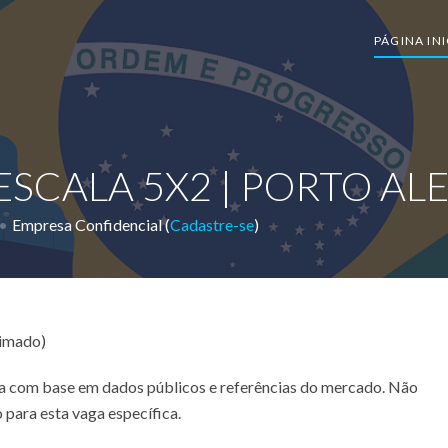
PÁGINA INI
ESCALA 5X2 | PORTO AL
Empresa Confidencial (
Cadastre-se
)
timado)
ada com base em dados públicos e referências do mercado. Não
 para esta vaga específica.