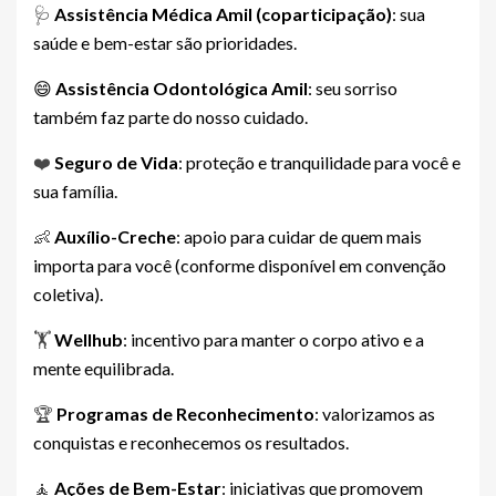
🩺
Assistência Médica Amil (coparticipação)
: sua
saúde e bem-estar são prioridades.
😄
Assistência Odontológica Amil
: seu sorriso
também faz parte do nosso cuidado.
❤️
Seguro de Vida
: proteção e tranquilidade para você e
sua família.
👶
Auxílio-Creche
: apoio para cuidar de quem mais
importa para você (conforme disponível em convenção
coletiva).
🏋️
Wellhub
: incentivo para manter o corpo ativo e a
mente equilibrada.
🏆
Programas de Reconhecimento
: valorizamos as
conquistas e reconhecemos os resultados.
🧘
Ações de Bem-Estar
: iniciativas que promovem