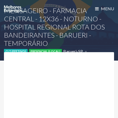
MENU
MENSAGEIRO - FARMACIA
CENTRAL - 12X36 - NOTURNO -
HOSPITAL REGIONAL ROTA DOS
BANDEIRANTES - BARUERI -
TEMPORÁRIO
Barueri-SP
CLT (EFETIVO)
PRESENCIAL (LOCAL)
Empresa Confidencial (
Cadastre-se
)