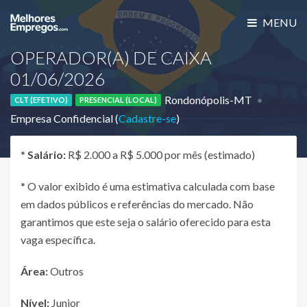
MENU
OPERADOR(A) DE CAIXA
01/06/2026
Rondonópolis-MT
CLT (EFETIVO)
PRESENCIAL (LOCAL)
Empresa Confidencial (
Cadastre-se
)
*
Salário:
R$ 2.000 a R$ 5.000 por mês (estimado)
* O valor exibido é uma estimativa calculada com base
em dados públicos e referências do mercado. Não
garantimos que este seja o salário oferecido para esta
vaga específica.
Área:
Outros
Nível:
Junior