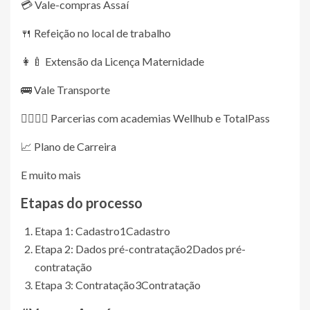
💳 Vale-compras Assaí
🍴 Refeição no local de trabalho
👩‍🍼 Extensão da Licença Maternidade
🚌 Vale Transporte
🏋️‍♀️🏋️‍♂️ Parcerias com academias Wellhub e TotalPass
📈 Plano de Carreira
E muito mais
Etapas do processo
Etapa 1: Cadastro
1
Cadastro
Etapa 2: Dados pré-contratação
2
Dados pré-
contratação
Etapa 3: Contratação
3
Contratação