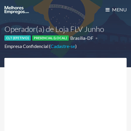
MENU
Operador(a) de Loja FLV Junho
Brasília-DF
CLT (EFETIVO)
PRESENCIAL (LOCAL)
Empresa Confidencial (
Cadastre-se
)