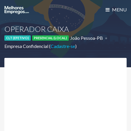
MENU
OPERADOR CAIXA
João Pessoa-PB
CLT (EFETIVO)
PRESENCIAL (LOCAL)
Empresa Confidencial (
Cadastre-se
)