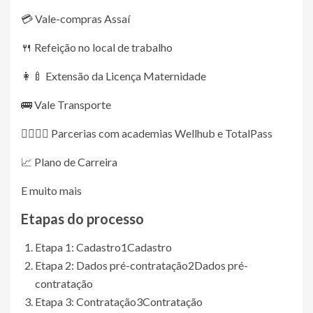
💳 Vale-compras Assaí
🍴 Refeição no local de trabalho
👩‍🍼 Extensão da Licença Maternidade
🚌 Vale Transporte
🏋️‍♀️🏋️‍♂️ Parcerias com academias Wellhub e TotalPass
📈 Plano de Carreira
E muito mais
Etapas do processo
Etapa 1: Cadastro
1
Cadastro
Etapa 2: Dados pré-contratação
2
Dados pré-
contratação
Etapa 3: Contratação
3
Contratação