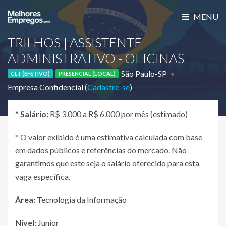
MENU
TRILHOS | ASSISTENTE
ADMINISTRATIVO - OFICINAS
São Paulo-SP
CLT (EFETIVO)
PRESENCIAL (LOCAL)
Empresa Confidencial (
Cadastre-se
)
*
Salário:
R$ 3.000 a R$ 6.000 por mês (estimado)
* O valor exibido é uma estimativa calculada com base
em dados públicos e referências do mercado. Não
garantimos que este seja o salário oferecido para esta
vaga específica.
Área:
Tecnologia da Informação
Nível:
Junior