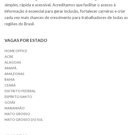
simples, rápida e acessível. Acreditamos que facilitar o acesso à
informação é essencial para gerar inclusão, fortalecer carreiras e criar
cada vez mais chances de crescimento para trabalhadores de todas as
regiões do Brasil.
VAGAS POR ESTADO
HOME OFFICE
ACRE
ALAGOAS
AMAPÁ
AMAZONAS
BAHIA
CEARÁ
DISTRITO FEDERAL
ESPÍRITO SANTO
GOIÁS
MARANHÃO
MATO GROSSO
MATO GROSSO DO SUL