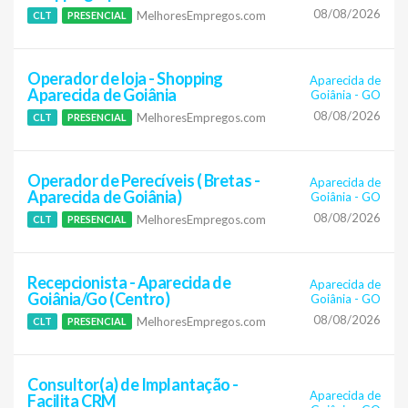
08/08/2026
MelhoresEmpregos.com
CLT
PRESENCIAL
Operador de loja - Shopping
Aparecida de
Aparecida de Goiânia
Goiânia
-
GO
08/08/2026
MelhoresEmpregos.com
CLT
PRESENCIAL
Operador de Perecíveis ( Bretas -
Aparecida de
Aparecida de Goiânia)
Goiânia
-
GO
08/08/2026
MelhoresEmpregos.com
CLT
PRESENCIAL
Recepcionista - Aparecida de
Aparecida de
Goiânia/Go (Centro)
Goiânia
-
GO
08/08/2026
MelhoresEmpregos.com
CLT
PRESENCIAL
Consultor(a) de Implantação -
Aparecida de
Facilita CRM