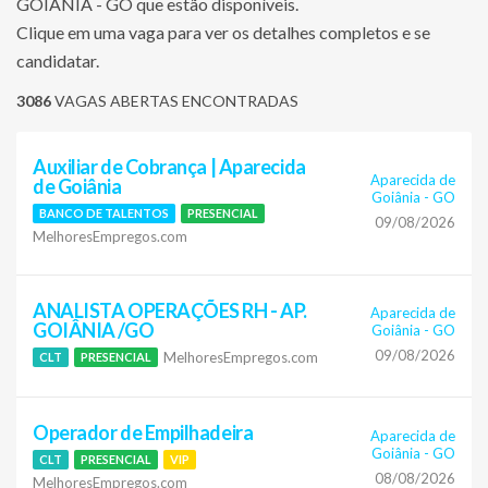
GOIANIA - GO que estão disponíveis.
Clique em uma vaga para ver os detalhes completos e se
candidatar.
3086
VAGAS ABERTAS ENCONTRADAS
Auxiliar de Cobrança | Aparecida
Aparecida de
de Goiânia
Goiânia
-
GO
BANCO DE TALENTOS
PRESENCIAL
09/08/2026
MelhoresEmpregos.com
ANALISTA OPERAÇÕES RH - AP.
Aparecida de
GOIÂNIA /GO
Goiânia
-
GO
09/08/2026
MelhoresEmpregos.com
CLT
PRESENCIAL
Operador de Empilhadeira
Aparecida de
Goiânia
-
GO
CLT
PRESENCIAL
VIP
08/08/2026
MelhoresEmpregos.com