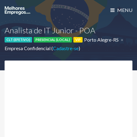
MENU
Analista de IT Junior - POA
Porto Alegre-RS
CLT (EFETIVO)
PRESENCIAL (LOCAL)
VIP
Empresa Confidencial (
Cadastre-se
)