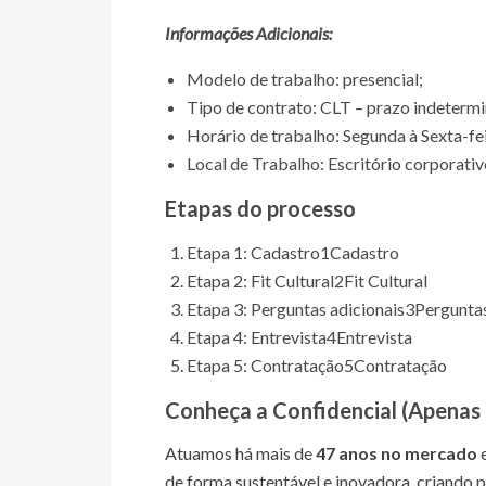
Informações Adicionais:
Modelo de trabalho: presencial;
Tipo de contrato: CLT – prazo indeterm
Horário de trabalho: Segunda à Sexta-fei
Local de Trabalho: Escritório corporati
Etapas do processo
Etapa 1: Cadastro
1
Cadastro
Etapa 2: Fit Cultural
2
Fit Cultural
Etapa 3: Perguntas adicionais
3
Perguntas
Etapa 4: Entrevista
4
Entrevista
Etapa 5: Contratação
5
Contratação
Conheça a
Confidencial (Apenas
Atuamos há mais de
47 anos no mercado
e
de forma sustentável e inovadora, criando 