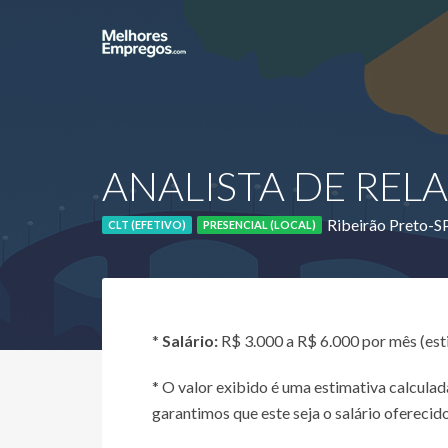
ANALISTA DE REL
Ribeirão Preto-S
CLT (EFETIVO)
PRESENCIAL (LOCAL)
*
Salário:
R$ 3.000 a R$ 6.000 por mês (es
* O valor exibido é uma estimativa calcul
garantimos que este seja o salário oferecido