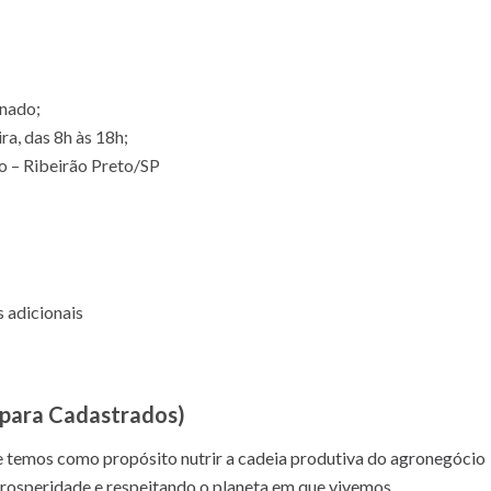
inado;
ra, das 8h às 18h;
vo – Ribeirão Preto/SP
 adicionais
 para Cadastrados)
 temos como propósito nutrir a cadeia produtiva do agronegócio
prosperidade e respeitando o planeta em que vivemos.