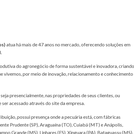
os)
atua há mais de 47 anos no mercado, oferecendo soluções em
.
rodutiva do agronegócio de forma sustentável e inovadora, criand
ue vivemos, por meio de inovação, relacionamento e conhecimento
 seja presencialmente, nas propriedades de seus clientes, ou
e ser acessado através do site da empresa.
buição, possui presença onde a pecuária está, com fábricas
dente Prudente (SP), Araguaína (TO), Cuiabá (MT) e Anápolis,
ampo Grande (MS), Linhares (ES), Xinguara (PA), Bataguassu (MS),