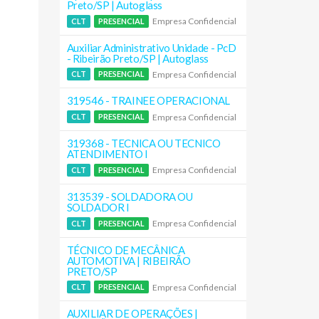
Preto/SP | Autoglass
Empresa Confidencial
CLT
PRESENCIAL
Auxiliar Administrativo Unidade - PcD
- Ribeirão Preto/SP | Autoglass
Empresa Confidencial
CLT
PRESENCIAL
319546 - TRAINEE OPERACIONAL
Empresa Confidencial
CLT
PRESENCIAL
319368 - TECNICA OU TECNICO
ATENDIMENTO I
Empresa Confidencial
CLT
PRESENCIAL
313539 - SOLDADORA OU
SOLDADOR I
Empresa Confidencial
CLT
PRESENCIAL
TÉCNICO DE MECÂNICA
AUTOMOTIVA | RIBEIRÃO
PRETO/SP
Empresa Confidencial
CLT
PRESENCIAL
AUXILIAR DE OPERAÇÕES |