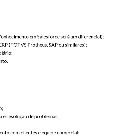
nhecimento em Salesforce será um diferencial);
 ERP (TOTVS Protheus, SAP ou similares);
iário;
nto.
o;
ca e resolução de problemas;
nto com clientes e equipe comercial;