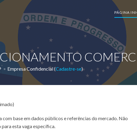
PÁGINA INI
ACIONAMENTO COMERCIA
P
Empresa Confidencial (
Cadastre-se
)
timado)
ada com base em dados públicos e referências do mercado. Não
 para esta vaga específica.