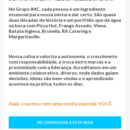
No Grupo IMC, cada pessoa é um ingrediente
essencial para nossa mistura dar certo. São
quase
duas décadas de história
e um portfólio que dá água
na boca com
Pizza Hut
,
Frango Assado
,
Viena
,
Batata Inglesa
,
Brunella
,
RA Catering
e
Margaritaville.
Nossa cultura valoriza a
autonomia
, o
crescimento
com responsabilidade
, a
troca entre marcas
e a
proximidade com a liderança
. Acreditamos em um
ambiente colaborativo
,
diverso
, onde
dados guiam
decisões
,
ideias são bem-vindas
e o
aprendizado
acontece na prática
, todos os dias.
Aqui, o sucesso tem uma receita especial: VOCÊ.
ME CANDIDATAR À ESTA VAGA