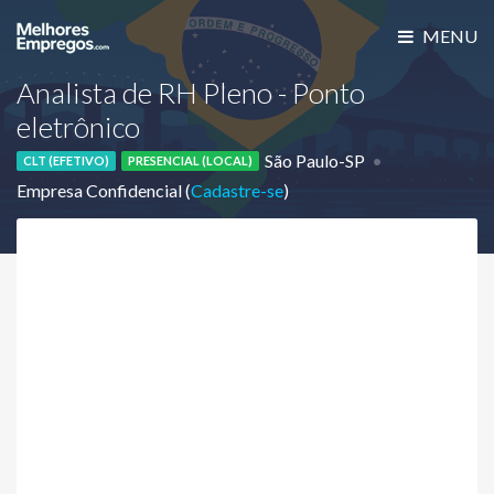
MENU
Analista de RH Pleno - Ponto
eletrônico
São Paulo-SP
CLT (EFETIVO)
PRESENCIAL (LOCAL)
Empresa Confidencial (
Cadastre-se
)