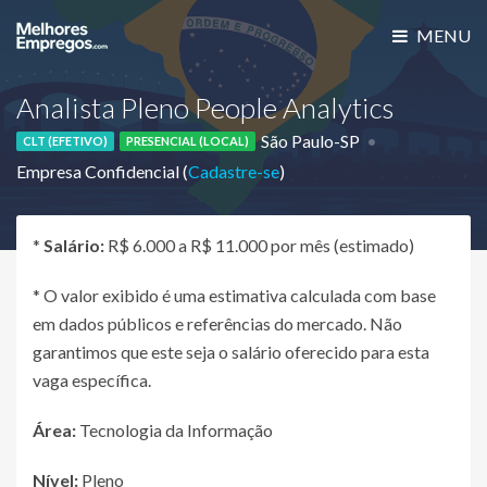
MENU
Analista Pleno People Analytics
São Paulo-SP
CLT (EFETIVO)
PRESENCIAL (LOCAL)
Empresa Confidencial (
Cadastre-se
)
*
Salário:
R$ 6.000 a R$ 11.000 por mês (estimado)
* O valor exibido é uma estimativa calculada com base
em dados públicos e referências do mercado. Não
garantimos que este seja o salário oferecido para esta
vaga específica.
Área:
Tecnologia da Informação
Nível:
Pleno