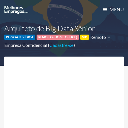
MENU
Arquiteto de Big Data Sênior
Remoto
PESSOA JURÍDICA
REMOTO (HOME OFFICE)
VIP
Empresa Confidencial (
Cadastre-se
)