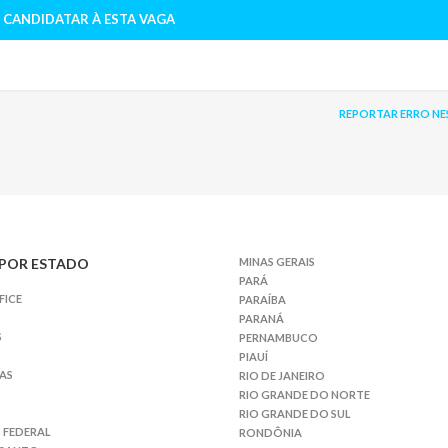
 CANDIDATAR À ESTA VAGA
REPORTAR ERRO NE
POR ESTADO
MINAS GERAIS
PARÁ
FICE
PARAÍBA
PARANÁ
S
PERNAMBUCO
PIAUÍ
AS
RIO DE JANEIRO
RIO GRANDE DO NORTE
RIO GRANDE DO SUL
 FEDERAL
RONDÔNIA