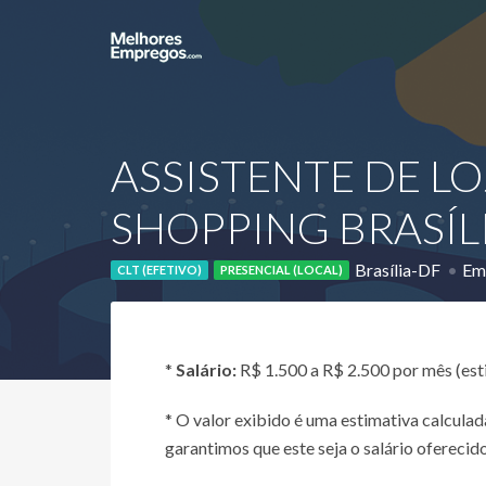
ASSISTENTE DE LO
SHOPPING BRASÍL
Brasília-DF
Emp
CLT (EFETIVO)
PRESENCIAL (LOCAL)
*
Salário:
R$ 1.500 a R$ 2.500 por mês (es
* O valor exibido é uma estimativa calcul
garantimos que este seja o salário oferecido