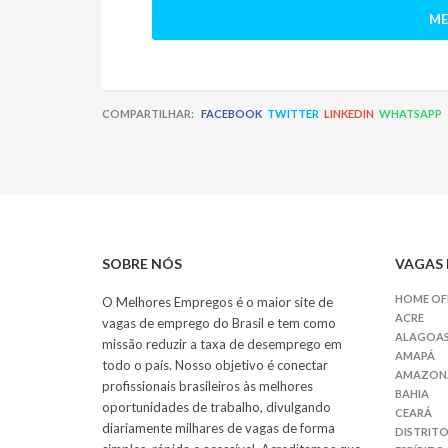
ME
COMPARTILHAR:
FACEBOOK
TWITTER
LINKEDIN
WHATSAPP
SOBRE NÓS
VAGAS 
HOME OF
O Melhores Empregos é o maior site de
ACRE
vagas de emprego do Brasil e tem como
ALAGOA
missão reduzir a taxa de desemprego em
AMAPÁ
todo o país. Nosso objetivo é conectar
AMAZON
profissionais brasileiros às melhores
BAHIA
oportunidades de trabalho, divulgando
CEARÁ
diariamente milhares de vagas de forma
DISTRITO