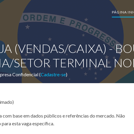
PÁGINA INI
JA (VENDAS/CAIXA) - B
IA/SETOR TERMINAL NO
resa Confidencial (
Cadastre-se
)
timado)
ada com base em dados públicos e referências do mercado. Não
 para esta vaga específica.