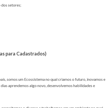
 dos setores;
nas para Cadastrados)
país, somos um Ecossistema no qual criamos o futuro, inovamos e
s dias aprendemos algo novo, desenvolvemos habilidades e
, respeitamos o diverso e trabalhamos em um ambiente no qual