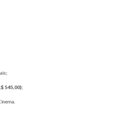
ais;
R$ 545,00)
;
Cinema.