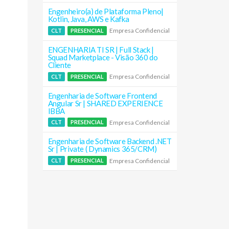
Engenheiro(a) de Plataforma Pleno|
Kotlin, Java, AWS e Kafka
Empresa Confidencial
CLT
PRESENCIAL
ENGENHARIA TI SR | Full Stack |
Squad Marketplace - Visão 360 do
Cliente
Empresa Confidencial
CLT
PRESENCIAL
Engenharia de Software Frontend
Angular Sr | SHARED EXPERIENCE
IBBA
Empresa Confidencial
CLT
PRESENCIAL
Engenharia de Software Backend .NET
Sr | Private ( Dynamics 365/CRM)
Empresa Confidencial
CLT
PRESENCIAL