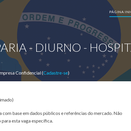
PÁGINA INI
ARIA - DIURNO - HOSPI
mpresa Confidencial (
Cadastre-se
)
timado)
ada com base em dados públicos e referências do mercado. Não
 para esta vaga específica.