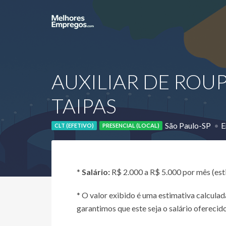
AUXILIAR DE ROUP
TAIPAS
São Paulo-SP
E
CLT (EFETIVO)
PRESENCIAL (LOCAL)
*
Salário:
R$ 2.000 a R$ 5.000 por mês (es
* O valor exibido é uma estimativa calcul
garantimos que este seja o salário oferecido