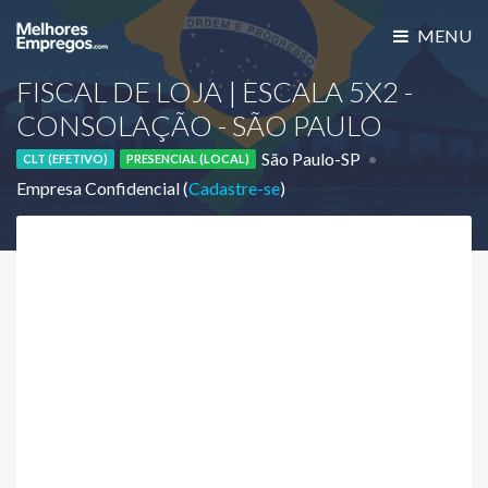
MENU
FISCAL DE LOJA | ESCALA 5X2 -
CONSOLAÇÃO - SÃO PAULO
São Paulo-SP
CLT (EFETIVO)
PRESENCIAL (LOCAL)
Empresa Confidencial (
Cadastre-se
)