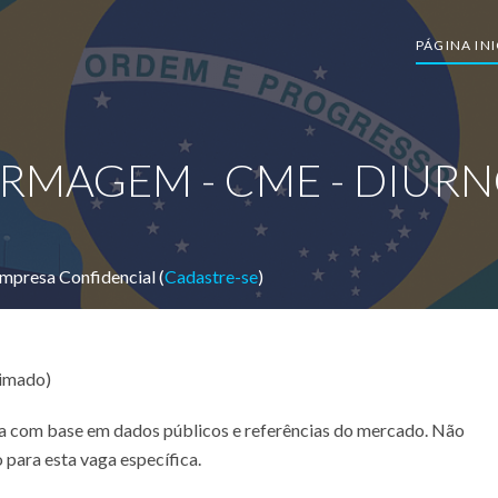
PÁGINA INI
RMAGEM - CME - DIURNO
mpresa Confidencial (
Cadastre-se
)
timado)
ada com base em dados públicos e referências do mercado. Não
 para esta vaga específica.