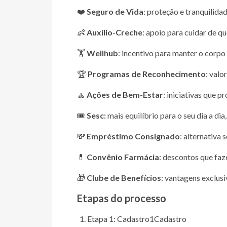
❤️
Seguro de Vida
: proteção e tranquilidad
👶
Auxílio-Creche
: apoio para cuidar de q
🏋️
Wellhub
: incentivo para manter o corpo 
🏆
Programas de Reconhecimento
: valo
🧘
Ações de Bem-Estar
: iniciativas que 
🎟️
Sesc:
mais equilíbrio para o seu dia a dia,
💸
Empréstimo Consignado
: alternativa
💊
Convênio Farmácia
: descontos que faz
🎁
Clube de Benefícios
: vantagens exclusi
Etapas do processo
Etapa 1: Cadastro
1
Cadastro