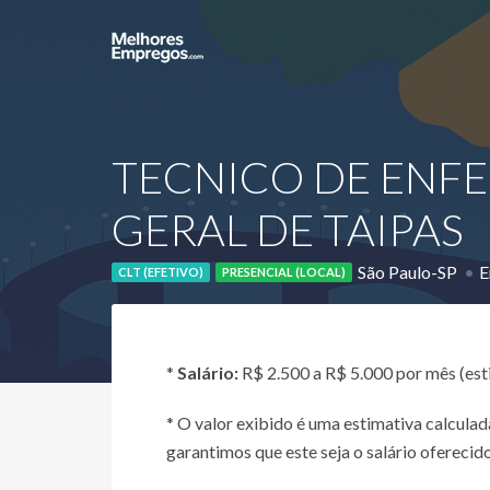
TECNICO DE ENFE
GERAL DE TAIPAS
São Paulo-SP
E
CLT (EFETIVO)
PRESENCIAL (LOCAL)
*
Salário:
R$ 2.500 a R$ 5.000 por mês (es
* O valor exibido é uma estimativa calcul
garantimos que este seja o salário oferecido