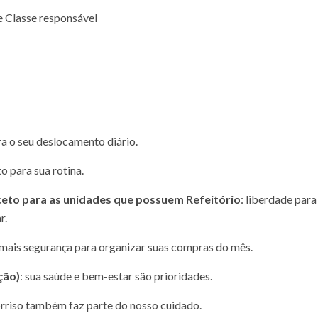
e Classe responsável
ra o seu deslocamento diário.
to para sua rotina.
xceto para as unidades que possuem Refeitório
: liberdade para
r.
 mais segurança para organizar suas compras do mês.
ção)
: sua saúde e bem-estar são prioridades.
sorriso também faz parte do nosso cuidado.