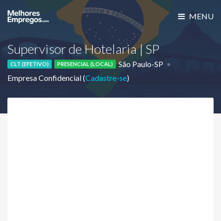
MENU
Supervisor de Hotelaria | SP
São Paulo-SP
CLT (EFETIVO)
PRESENCIAL (LOCAL)
Empresa Confidencial (
Cadastre-se
)