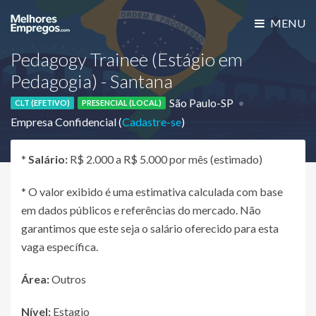
MENU
Pedagogy Trainee (Estágio em
Pedagogia) - Santana
São Paulo-SP
CLT (EFETIVO)
PRESENCIAL (LOCAL)
Empresa Confidencial (
Cadastre-se
)
*
Salário:
R$ 2.000 a R$ 5.000 por mês (estimado)
* O valor exibido é uma estimativa calculada com base
em dados públicos e referências do mercado. Não
garantimos que este seja o salário oferecido para esta
vaga específica.
Área:
Outros
Nível:
Estagio