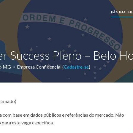
PÁGINA INI
er Success Pleno – Belo 
te-MG
Empresa Confidencial (
Cadastre-se
)
stimado)
ada com base em dados públicos e referências do mercado. Não
 para esta vaga específica.