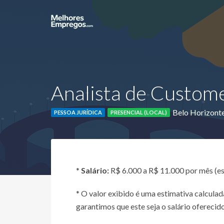
Analista de Custom
Belo Horizon
PESSOA JURÍDICA
PRESENCIAL (LOCAL)
*
Salário:
R$ 6.000 a R$ 11.000 por mês (e
* O valor exibido é uma estimativa calcul
garantimos que este seja o salário oferecido