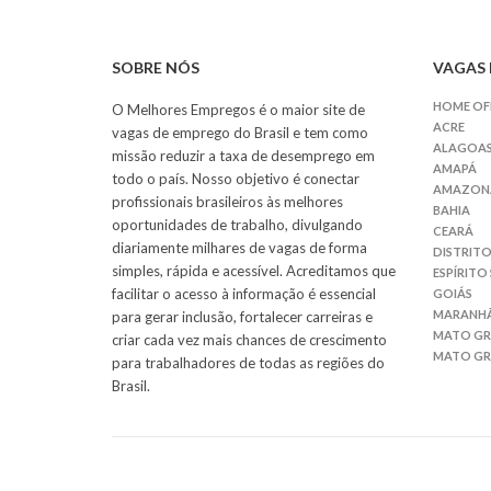
SOBRE NÓS
VAGAS 
HOME OF
O Melhores Empregos é o maior site de
ACRE
vagas de emprego do Brasil e tem como
ALAGOA
missão reduzir a taxa de desemprego em
AMAPÁ
todo o país. Nosso objetivo é conectar
AMAZON
profissionais brasileiros às melhores
BAHIA
oportunidades de trabalho, divulgando
CEARÁ
diariamente milhares de vagas de forma
DISTRITO
simples, rápida e acessível. Acreditamos que
ESPÍRITO
facilitar o acesso à informação é essencial
GOIÁS
MARANH
para gerar inclusão, fortalecer carreiras e
MATO G
criar cada vez mais chances de crescimento
MATO GR
para trabalhadores de todas as regiões do
Brasil.