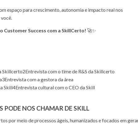
om espaço para crescimento, autonomia e impacto real nos
 você.
do Customer Success com a SkillCerto!
🚀✨
 Skillcerto
2
Entrevista com o time de R&S da Skillcerto
a
3
Entrevista com a gestora da área
a Skill
4
Entrevista cultural com o CEO da Skill
S PODE NOS CHAMAR DE SKILL
tos por meio de processos ágeis, humanizados e focados em gera