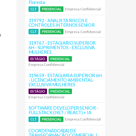
Floresta
Empresa Confidencial
CLT
PRESENCIAL
319792 - ANALISTA RISCOS E
CONTROLES INTERNOS SENIOR
Empresa Confidencial
CLT
PRESENCIAL
u
319767 - ESTAGIARIO SUPERIOR
6H - SUPRIMENTOS - EXCLUSIVA
MULHERES
ESTÁGIO
PRESENCIAL
Empresa Confidencial
319659 - ESTAGIARIA SUPERIOR 6H
- LICENCIAMENTO AMBIENTAL-
EXCLUSIVA MULHERES
ESTÁGIO
PRESENCIAL
Empresa Confidencial
SOFTWARE DEVELOPER SENIOR -
FULLSTACK (.NET / REACT) + IA
Empresa Confidencial
CLT
PRESENCIAL
COORDENADOR(A) DE
TRANSFORMAÇÃO COMERCIAL |