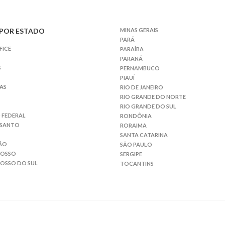
POR ESTADO
MINAS GERAIS
PARÁ
FICE
PARAÍBA
PARANÁ
S
PERNAMBUCO
PIAUÍ
AS
RIO DE JANEIRO
RIO GRANDE DO NORTE
RIO GRANDE DO SUL
 FEDERAL
RONDÔNIA
 SANTO
RORAIMA
SANTA CATARINA
ÃO
SÃO PAULO
ROSSO
SERGIPE
OSSO DO SUL
TOCANTINS