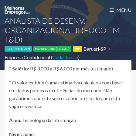
MENU
ANALISTA DE DESENV.
ORGANIZACIONAL II (FOCO EM
T&D)
Barueri-SP
CLT (EFETIVO)
PRESENCIAL (LOCAL)
VIP
Empresa Confidencial (
Cadastre-se
)
*
Salário:
R$ 3.000 a R$ 6.000 por mês (estimado)
* O valor exibido é uma estimativa calculada com base
em dados públicos e referências do mercado. Não
garantimos que este seja o salário oferecido para esta
vaga específica.
Área:
Tecnologia da Informação
Nível:
Junior