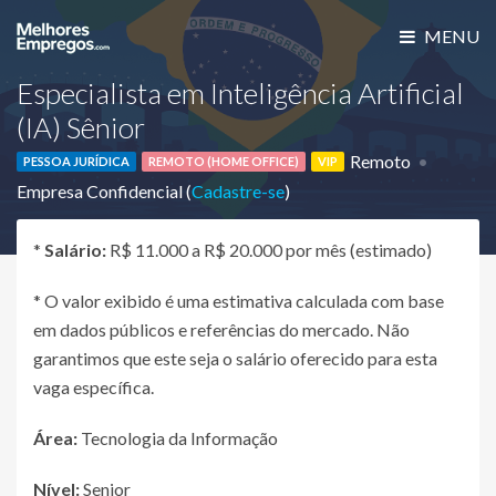
MENU
Especialista em Inteligência Artificial
(IA) Sênior
Remoto
PESSOA JURÍDICA
REMOTO (HOME OFFICE)
VIP
Empresa Confidencial (
Cadastre-se
)
*
Salário:
R$ 11.000 a R$ 20.000 por mês (estimado)
* O valor exibido é uma estimativa calculada com base
em dados públicos e referências do mercado. Não
garantimos que este seja o salário oferecido para esta
vaga específica.
Área:
Tecnologia da Informação
Nível:
Senior