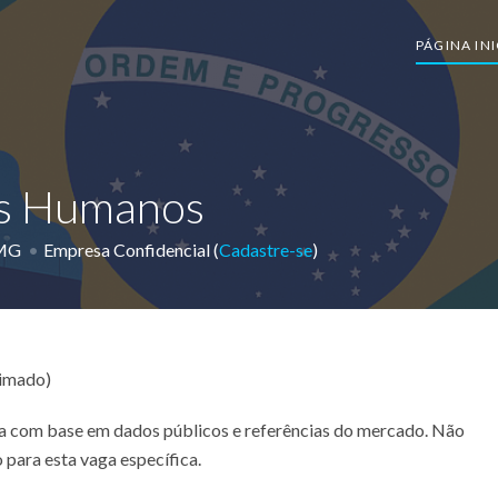
PÁGINA INI
os Humanos
-MG
Empresa Confidencial (
Cadastre-se
)
timado)
ada com base em dados públicos e referências do mercado. Não
 para esta vaga específica.