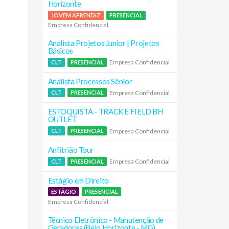
Horizonte
JOVEM APRENDIZ
PRESENCIAL
Empresa Confidencial
Analista Projetos Junior | Projetos
Básicos
Empresa Confidencial
CLT
PRESENCIAL
Analista Processos Sênior
Empresa Confidencial
CLT
PRESENCIAL
ESTOQUISTA - TRACK E FIELD BH
OUTLET
Empresa Confidencial
CLT
PRESENCIAL
Anfitrião Tour
Empresa Confidencial
CLT
PRESENCIAL
Estágio em Direito
ESTÁGIO
PRESENCIAL
Empresa Confidencial
Técnico Eletrônico - Manutenção de
Geradores (Belo Horizonte - MG)