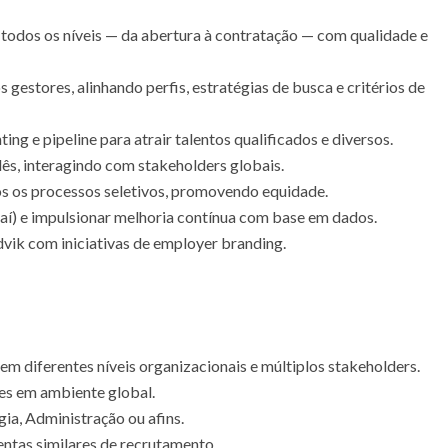
todos os níveis — da abertura à contratação — com qualidade e
 gestores, alinhando perfis, estratégias de busca e critérios de
ing e pipeline para atrair talentos qualificados e diversos.
lês, interagindo com stakeholders globais.
os os processos seletivos, promovendo equidade.
aí) e impulsionar melhoria contínua com base em dados.
vik com iniciativas de employer branding.
m diferentes níveis organizacionais e múltiplos stakeholders.
ões em ambiente global.
a, Administração ou afins.
tas similares de recrutamento.