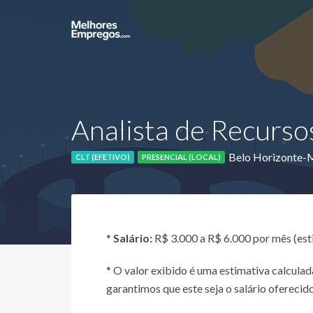
Analista de Recurs
Belo Horizonte
CLT (EFETIVO)
PRESENCIAL (LOCAL)
*
Salário:
R$ 3.000 a R$ 6.000 por mês (es
* O valor exibido é uma estimativa calcul
garantimos que este seja o salário oferecido