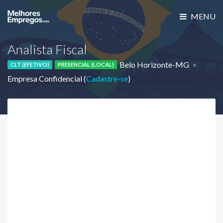
MENU
Analista Fiscal
Belo Horizonte-MG
CLT (EFETIVO)
PRESENCIAL (LOCAL)
Empresa Confidencial (
Cadastre-se
)