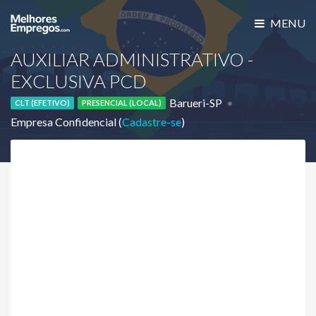
MENU
AUXILIAR ADMINISTRATIVO -
EXCLUSIVA PCD
Barueri-SP
CLT (EFETIVO)
PRESENCIAL (LOCAL)
Empresa Confidencial (
Cadastre-se
)