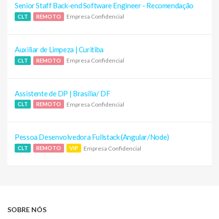
Senior Staff Back-end Software Engineer - Recomendação
Empresa Confidencial
CLT
REMOTO
Auxiliar de Limpeza | Curitiba
Empresa Confidencial
CLT
REMOTO
Assistente de DP | Brasília/ DF
Empresa Confidencial
CLT
REMOTO
Pessoa Desenvolvedora Fullstack (Angular/Node)
Empresa Confidencial
CLT
REMOTO
VIP
SOBRE NÓS