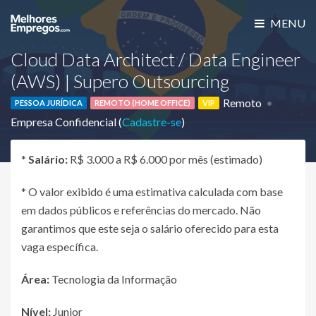
MENU
Cloud Data Architect / Data Engineer
(AWS) | Supero Outsourcing
Remoto
PESSOA JURÍDICA
REMOTO (HOME OFFICE)
VIP
Empresa Confidencial (
Cadastre-se
)
*
Salário:
R$ 3.000 a R$ 6.000 por mês (estimado)
* O valor exibido é uma estimativa calculada com base
em dados públicos e referências do mercado. Não
garantimos que este seja o salário oferecido para esta
vaga específica.
Área:
Tecnologia da Informação
Nível:
Junior