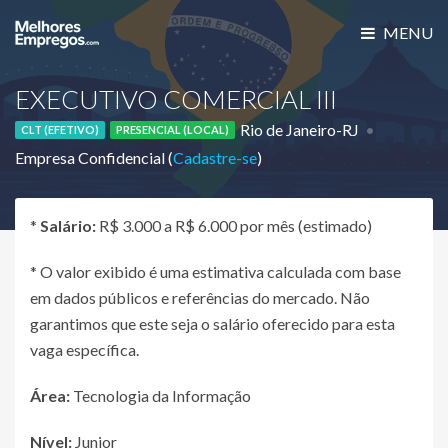
MENU
EXECUTIVO COMERCIAL III
Rio de Janeiro-RJ
CLT (EFETIVO)
PRESENCIAL (LOCAL)
Empresa Confidencial (
Cadastre-se
)
*
Salário:
R$ 3.000 a R$ 6.000 por mês (estimado)
* O valor exibido é uma estimativa calculada com base
em dados públicos e referências do mercado. Não
garantimos que este seja o salário oferecido para esta
vaga específica.
Área:
Tecnologia da Informação
Nível:
Junior