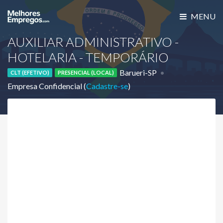
MENU
AUXILIAR ADMINISTRATIVO -
HOTELARIA - TEMPORÁRIO
Barueri-SP
CLT (EFETIVO)
PRESENCIAL (LOCAL)
Empresa Confidencial (
Cadastre-se
)